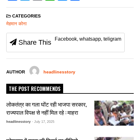
a
wi
m
h
e
h
c
tt
ail
at
ss
ar
CATEGORIES
e
er
s
e
e
मेहमान कोना
b
A
n
Facebook, whatsapp, teligram
Share This
o
p
g
o
p
er
k
AUTHOR
headlinesstory
THE POST RECOMMENDS
लोकतंत्र का गला घोंट रही भाजपा सरकार,
राज्यपाल विपक्ष से नहीं मिल रहे : माहरा
headlinesstory
- July 17, 2025