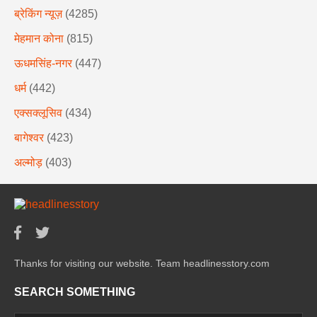
ब्रेकिंग न्यूज़
(4285)
मेहमान कोना
(815)
ऊधमसिंह-नगर
(447)
धर्म
(442)
एक्सक्लूसिव
(434)
बागेश्वर
(423)
अल्मोड़
(403)
Thanks for visiting our website. Team headlinesstory.com
SEARCH SOMETHING