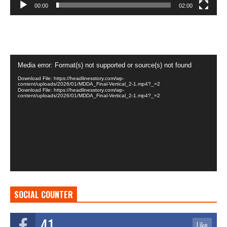
00:00
02:00
Video
Media error: Format(s) not supported or source(s) not found
Player
Download File: https://headlinesstory.com/wp-
content/uploads/2026/01/MDDA_Final-Vertical_2-1.mp4?_=2
Download File: https://headlinesstory.com/wp-
content/uploads/2026/01/MDDA_Final-Vertical_2-1.mp4?_=2
SOCIAL COUNTER
41
Like