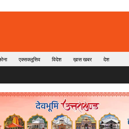
कोना
एक्सक्लूसिव
विदेश
ख़ास खबर
देश