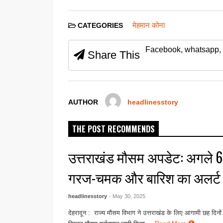
a
wi
m
h
e
h
c
tt
ail
at
ss
ar
मेहमान कोना
CATEGORIES
e
er
s
e
e
Facebook, whatsapp, 
b
A
n
Share This
o
p
g
o
p
er
k
AUTHOR
headlinesstory
THE POST RECOMMENDS
उत्तराखंड मौसम अपडेट: अगले 6 
गरज-चमक और बारिश का अलर्ट
headlinesstory
- May 30, 2025
देहरादून : राज्य मौसम विभाग ने उत्तराखंड के लिए आगामी छह दिनो