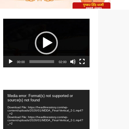
Video
Player
00:00
02:00
Video
Media error: Format(s) not supported or
Player
source(s) not found
Download File: https://headlinesstory.com/wp-
content/uploads/2026/01/MDDA_Final-Vertical_2-1.mp4?
_=2
Download File: https://headlinesstory.com/wp-
content/uploads/2026/01/MDDA_Final-Vertical_2-1.mp4?
_=2