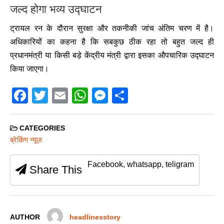
जल्द होगा भव्य उद्घाटन
ट्रायल रन के दौरान सुरक्षा और तकनीकी जांच अंतिम चरण में है।
अधिकारियों का कहना है कि सबकुछ ठीक रहा तो बहुत जल्द ही
प्रधानमंत्री या किसी बड़े केंद्रीय मंत्री द्वारा इसका औपचारिक उद्घाटन
किया जाएगा।
F
T
E
W
M
S
a
wi
m
h
e
h
c
tt
ail
at
ss
ar
CATEGORIES
e
er
s
e
e
ब्रेकिंग न्यूज़
b
A
n
Facebook, whatsapp, teligram
Share This
o
p
g
o
p
er
k
AUTHOR
headlinesstory