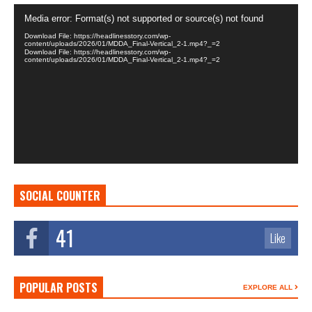
Video
Media error: Format(s) not supported or source(s) not found
Player
Download File: https://headlinesstory.com/wp-
content/uploads/2026/01/MDDA_Final-Vertical_2-1.mp4?_=2
Download File: https://headlinesstory.com/wp-
content/uploads/2026/01/MDDA_Final-Vertical_2-1.mp4?_=2
SOCIAL COUNTER
41
Like
POPULAR POSTS
EXPLORE ALL