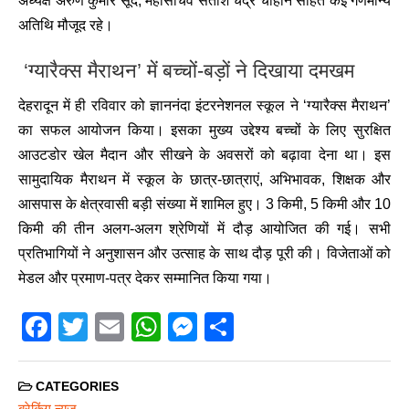
अध्यक्ष अरुण कुमार सूद, महासचिव सतीश चंद्र चौहान सहित कई गणमान्य
अतिथि मौजूद रहे।
‘ग्यारैक्स मैराथन’ में बच्चों-बड़ों ने दिखाया दमखम
देहरादून में ही रविवार को ज्ञाननंदा इंटरनेशनल स्कूल ने ‘ग्यारैक्स मैराथन’
का सफल आयोजन किया। इसका मुख्य उद्देश्य बच्चों के लिए सुरक्षित
आउटडोर खेल मैदान और सीखने के अवसरों को बढ़ावा देना था। इस
सामुदायिक मैराथन में स्कूल के छात्र-छात्राएं, अभिभावक, शिक्षक और
आसपास के क्षेत्रवासी बड़ी संख्या में शामिल हुए। 3 किमी, 5 किमी और 10
किमी की तीन अलग-अलग श्रेणियों में दौड़ आयोजित की गई। सभी
प्रतिभागियों ने अनुशासन और उत्साह के साथ दौड़ पूरी की। विजेताओं को
मेडल और प्रमाण-पत्र देकर सम्मानित किया गया।
F
T
E
W
M
S
a
wi
m
h
e
h
c
tt
ail
at
ss
ar
CATEGORIES
ब्रेकिंग न्यूज़