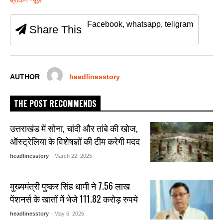
e
er
s
e
e
b
A
n
Facebook, whatsapp, teligram
Share This
o
p
g
o
p
er
k
AUTHOR
headlinesstory
THE POST RECOMMENDS
उत्तराखंड में सोना, चांदी और तांबे की खोज,
ऑस्ट्रेलिया के विशेषज्ञों की टीम करेगी मदद
headlinesstory
- March 22, 2025
मुख्यमंत्री पुष्कर सिंह धामी ने 7.56 लाख
पेंशनर्स के खातों में भेजे 111.82 करोड़ रुपये
headlinesstory
- May 6, 2026