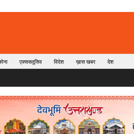
कोना
एक्सक्लूसिव
विदेश
ख़ास खबर
देश
धर्