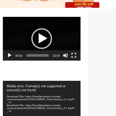
Video
Player
00:00
02:00
Video
Media error: Format(s) not supported or
Player
source(s) not found
Download File: https://headlinesstory.com/wp-
content/uploads/2026/01/MDDA_Final-Vertical_2-1.mp4?
_=2
Download File: https://headlinesstory.com/wp-
content/uploads/2026/01/MDDA_Final-Vertical_2-1.mp4?
_=2