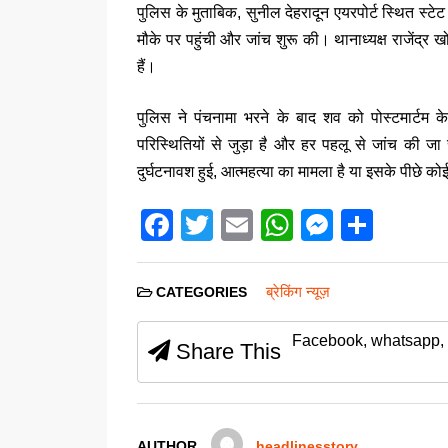
पुलिस के मुताबिक, सुनील देहरादून एयरपोर्ट स्थित स्ट
मौके पर पहुंची और जांच शुरू की। थानाध्यक्ष राजेंद्र
हैं।
पुलिस ने पंचनामा भरने के बाद शव को पोस्टमार्टम 
परिस्थितियों से जुड़ा है और हर पहलू से जांच की 
दुर्घटनावश हुई, आत्महत्या का मामला है या इसके पीछे क
F
T
E
W
M
S
a
wi
m
h
e
h
c
tt
ail
at
ss
ar
ब्रेकिंग न्यूज़
CATEGORIES
e
er
s
e
e
Facebook, whatsapp, 
b
A
n
Share This
o
p
g
o
p
er
AUTHOR
headlinesstory