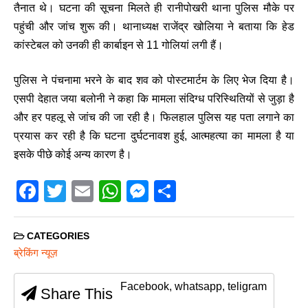
तैनात थे। घटना की सूचना मिलते ही रानीपोखरी थाना पुलिस मौके पर
पहुंची और जांच शुरू की। थानाध्यक्ष राजेंद्र खोलिया ने बताया कि हेड
कांस्टेबल को उनकी ही कार्बाइन से 11 गोलियां लगी हैं।
पुलिस ने पंचनामा भरने के बाद शव को पोस्टमार्टम के लिए भेज दिया है।
एसपी देहात जया बलोनी ने कहा कि मामला संदिग्ध परिस्थितियों से जुड़ा है
और हर पहलू से जांच की जा रही है। फिलहाल पुलिस यह पता लगाने का
प्रयास कर रही है कि घटना दुर्घटनावश हुई, आत्महत्या का मामला है या
इसके पीछे कोई अन्य कारण है।
F
T
E
W
M
S
a
wi
m
h
e
h
c
tt
ail
at
ss
ar
CATEGORIES
e
er
s
e
e
ब्रेकिंग न्यूज़
b
A
n
Facebook, whatsapp, teligram
Share This
o
p
g