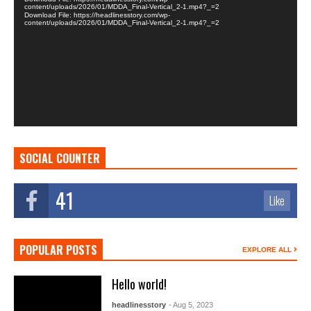
content/uploads/2026/01/MDDA_Final-Vertical_2-1.mp4?_=2
Download File: https://headlinesstory.com/wp-
content/uploads/2026/01/MDDA_Final-Vertical_2-1.mp4?_=2
SOCIAL COUNTER
41
Like
POPULAR POSTS
EXPLORE ALL
Hello world!
headlinesstory
- Aug 5, 2023