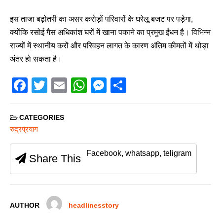
इस ताजा बढ़ोतरी का असर करोड़ों परिवारों के घरेलू बजट पर पड़ेगा,
क्योंकि रसोई गैस अधिकांश घरों में खाना पकाने का प्रमुख ईंधन है। विभिन्न
राज्यों में स्थानीय करों और परिवहन लागत के कारण अंतिम कीमतों में थोड़ा
अंतर हो सकता है।
F
T
E
W
M
S
a
wi
m
h
e
h
c
tt
ail
at
ss
ar
CATEGORIES
e
er
s
e
e
रुद्रप्रयाग
b
A
n
Facebook, whatsapp, teligram
Share This
o
p
g
o
p
er
k
AUTHOR
headlinesstory