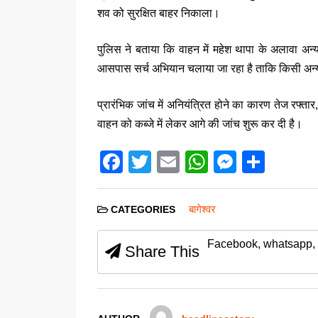
शव को सुरक्षित बाहर निकाला।
पुलिस ने बताया कि वाहन में महेश थापा के अलावा अन
आसपास सर्च अभियान चलाया जा रहा है ताकि किसी अन्य
प्रारंभिक जांच में अनियंत्रित होने का कारण तेज रफ्त
वाहन को कब्जे में लेकर आगे की जांच शुरू कर दी है।
F
T
E
W
M
S
a
wi
m
h
e
h
c
tt
ail
at
ss
ar
बागेश्वर
CATEGORIES
e
er
s
e
e
Facebook, whatsapp, 
b
A
n
Share This
o
p
g
o
p
er