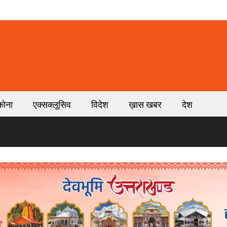
कोना
एक्सक्लूसिव
विदेश
ख़ास खबर
देश