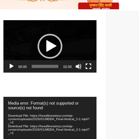
Video
Player
00:00
02:00
Video
Media error: Format(s) not supported or
Player
source(s) not found
Download File: https://headlinesstory.com/wp-
content/uploads/2026/01/MDDA_Final-Vertical_2-1.mp4?
_=2
Download File: https://headlinesstory.com/wp-
content/uploads/2026/01/MDDA_Final-Vertical_2-1.mp4?
_=2