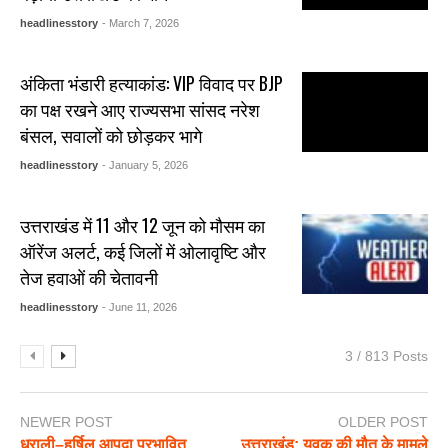
headlinesstory
- March 7, 2026
अंकिता भंडारी हत्याकांड: VIP विवाद पर BJP
का पक्ष रखने आए राज्यसभा सांसद नरेश
बंसल, सवालों को छोड़कर भागे
headlinesstory
- January 5, 2026
उत्तराखंड में 11 और 12 जून को मौसम का
ऑरेंज अलर्ट, कई जिलों में ओलावृष्टि और
तेज हवाओं की चेतावनी
headlinesstory
- June 11, 2026
3 / 813 Posts
NEWER POST
OLDER POST
धराली–हर्षिल आपदा प्रभावित
उत्तराखंड: युवक की मौत के मामले