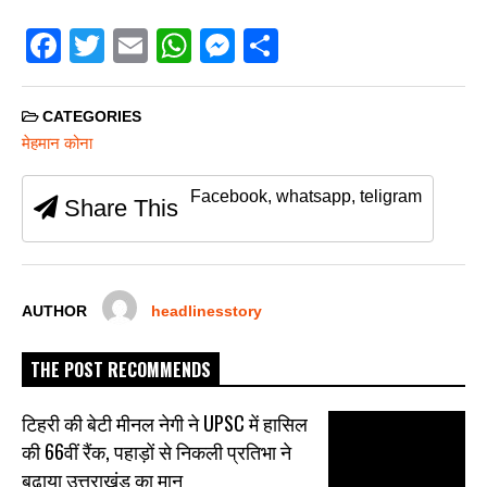
F
T
E
W
M
S
a
wi
m
h
e
h
c
tt
ail
at
ss
ar
CATEGORIES
e
er
s
e
e
मेहमान कोना
b
A
n
Facebook, whatsapp, teligram
Share This
o
p
g
o
p
er
k
AUTHOR
headlinesstory
THE POST RECOMMENDS
टिहरी की बेटी मीनल नेगी ने UPSC में हासिल
की 66वीं रैंक, पहाड़ों से निकली प्रतिभा ने
बढ़ाया उत्तराखंड का मान