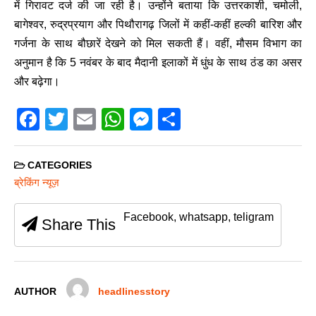
में गिरावट दर्ज की जा रही है। उन्होंने बताया कि उत्तरकाशी, चमोली,
बागेश्वर, रुद्रप्रयाग और पिथौरागढ़ जिलों में कहीं-कहीं हल्की बारिश और
गर्जना के साथ बौछारें देखने को मिल सकती हैं। वहीं, मौसम विभाग का
अनुमान है कि 5 नवंबर के बाद मैदानी इलाकों में धुंध के साथ ठंड का असर
और बढ़ेगा।
F
T
E
W
M
S
a
wi
m
h
e
h
c
tt
ail
at
ss
ar
CATEGORIES
e
er
s
e
e
ब्रेकिंग न्यूज़
b
A
n
Facebook, whatsapp, teligram
Share This
o
p
g
o
p
er
k
AUTHOR
headlinesstory