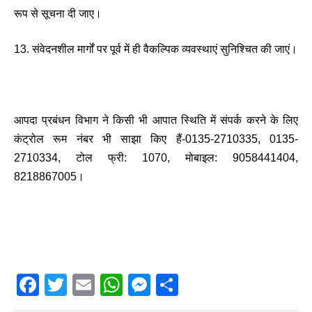
रूप से सूचना दी जाए।
13. संवेदनशील मार्गों पर पूर्व में ही वैकल्पिक व्यवस्थाएं सुनिश्चित की जाएं।
आपदा प्रबंधन विभाग ने किसी भी आपात स्थिति में संपर्क करने के लिए
कंट्रोल रूम नंबर भी साझा किए हैं-0135-2710335, 0135-
2710334, टोल फ्री: 1070, मोबाइल: 9058441404,
8218867005।
F
T
E
W
M
S
a
wi
m
h
e
h