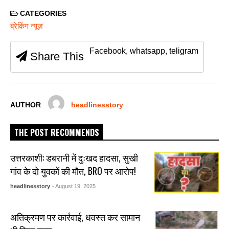
c
tt
ail
at
ss
ar
CATEGORIES
e
er
s
e
e
ब्रेकिंग न्यूज़
b
A
n
Facebook, whatsapp, teligram
Share This
o
p
g
o
p
er
k
AUTHOR
headlinesstory
THE POST RECOMMENDS
उत्तरकाशी: डबरानी में दुःखद हादसा, सुखी
गांव के दो युवकों की मौत, BRO पर आरोप!
headlinesstory
- August 19, 2025
अतिक्रमण पर कार्रवाई, धवस्त कर सामान