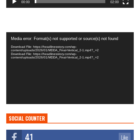
00:00
02:00
Video
Media error: Format(s) not supported or source(s) not found
Player
Download File: https://headlinesstory.com/wp-
content/uploads/2026/01/MDDA_Final-Vertical_2-1.mp4?_=2
Download File: https://headlinesstory.com/wp-
content/uploads/2026/01/MDDA_Final-Vertical_2-1.mp4?_=2
SOCIAL COUNTER
41
Like