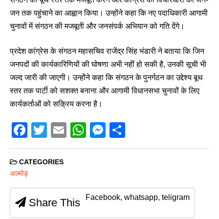
जन तक पहुंचाने का आह्वान किया। उन्होंने कहा कि नए पदाधिकारी आगामी
चुनावों में संगठन की मजबूती और जनसंपर्क अभियान को गति देंगे।
प्रदेश कांग्रेस के संगठन महासचिव राजेंद्र सिंह भंडारी ने बताया कि जिन
जनपदों की कार्यकारिणियों की घोषणा अभी नहीं हो सकी है, उनकी सूची भी
जल्द जारी की जाएगी। उन्होंने कहा कि संगठन के पुनर्गठन का उद्देश्य बूथ
स्तर तक पार्टी को सशक्त बनाना और आगामी विधानसभा चुनावों के लिए
कार्यकर्ताओं को सक्रिय करना है।
F
T
E
W
M
S
a
wi
m
h
e
h
c
tt
ail
at
ss
ar
CATEGORIES
e
er
s
e
e
अल्मोड़
b
A
n
Facebook, whatsapp, teligram
Share This
o
p
g