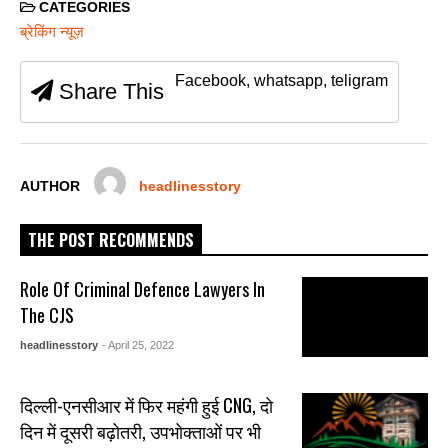
c
tt
ail
at
ss
ar
CATEGORIES
e
er
s
e
e
ब्रेकिंग न्यूज़
b
A
n
Facebook, whatsapp, teligram
Share This
o
p
g
o
p
er
k
AUTHOR
headlinesstory
THE POST RECOMMENDS
Role Of Criminal Defence Lawyers In
The CJS
headlinesstory
- April 25, 2022
दिल्ली-एनसीआर में फिर महंगी हुई CNG, दो
दिन में दूसरी बढ़ोतरी, उपभोक्ताओं पर भी