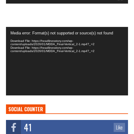
Video
Media error: Format(s) not supported or source(s) not found
Player
Download File: https://headlinesstory.com/wp-
content/uploads/2026/01/MDDA_Final-Vertical_2-1.mp4?_=2
Download File: https://headlinesstory.com/wp-
content/uploads/2026/01/MDDA_Final-Vertical_2-1.mp4?_=2
SOCIAL COUNTER
41
Like