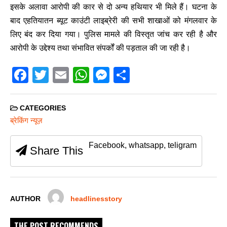
इसके अलावा आरोपी की कार से दो अन्य हथियार भी मिले हैं। घटना के
बाद एहतियातन ब्यूट काउंटी लाइब्रेरी की सभी शाखाओं को मंगलवार के
लिए बंद कर दिया गया। पुलिस मामले की विस्तृत जांच कर रही है और
आरोपी के उद्देश्य तथा संभावित संपर्कों की पड़ताल की जा रही है।
F
T
E
W
M
S
a
wi
m
h
e
h
c
tt
ail
at
ss
ar
CATEGORIES
e
er
s
e
e
ब्रेकिंग न्यूज़
b
A
n
Facebook, whatsapp, teligram
Share This
o
p
g
o
p
er
k
AUTHOR
headlinesstory
THE POST RECOMMENDS