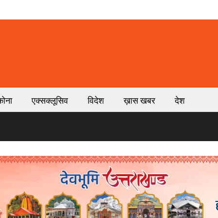
कोना
एक्सक्लूसिव
विदेश
ख़ास खबर
देश