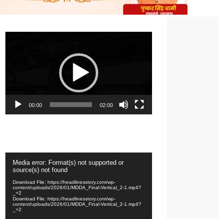
Video
Player
00:00
02:00
Video
Media error: Format(s) not supported or
Player
source(s) not found
Download File: https://headlinesstory.com/wp-
content/uploads/2026/01/MDDA_Final-Vertical_2-1.mp4?
_=2
Download File: https://headlinesstory.com/wp-
content/uploads/2026/01/MDDA_Final-Vertical_2-1.mp4?
_=2