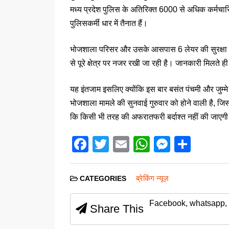
मध्य प्रदेश पुलिस के अतिरिक्त 6000 से अधिक कर्मचा
पुलिसकर्मी धार में तैनात हैं।
भोजशाला परिसर और उसके आसपास 6 लेयर की सुरक्षा व्य
से पूरे क्षेत्र पर नजर रखी जा रही है। जानकारी मिलते ही
यह इंतजाम इसलिए क्योंकि इस बार बसंत पंचमी और जुम्मे 
भोजशाला मामले की सुनवाई गुरुवार को होने वाली है, जि
कि किसी भी तरह की अफरातफरी बर्दाश्त नहीं की जाएग
F
T
E
W
M
S
a
wi
m
h
e
h
c
tt
ail
at
ss
ar
ब्रेकिंग न्यूज़
CATEGORIES
e
er
s
e
e
Facebook, whatsapp, 
b
A
n
Share This
o
p
g