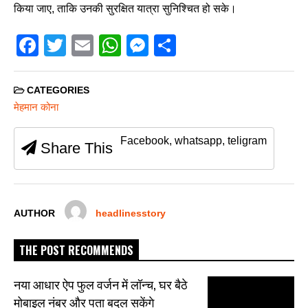
किया जाए, ताकि उनकी सुरक्षित यात्रा सुनिश्चित हो सके।
F
T
E
W
M
S
a
wi
m
h
e
h
c
tt
ail
at
ss
ar
CATEGORIES
e
er
s
e
e
मेहमान कोना
b
A
n
Facebook, whatsapp, teligram
Share This
o
p
g
o
p
er
k
AUTHOR
headlinesstory
THE POST RECOMMENDS
नया आधार ऐप फुल वर्जन में लॉन्च, घर बैठे
मोबाइल नंबर और पता बदल सकेंगे