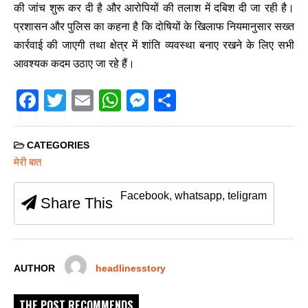
की जांच शुरू कर दी है और आरोपियों की तलाश में दबिश दी जा रही है।
प्रशासन और पुलिस का कहना है कि दोषियों के खिलाफ नियमानुसार सख्त
कार्रवाई की जाएगी तथा क्षेत्र में शांति व्यवस्था बनाए रखने के लिए सभी
आवश्यक कदम उठाए जा रहे हैं।
F
T
E
W
M
S
a
wi
m
h
e
h
c
tt
ail
at
ss
ar
CATEGORIES
e
er
s
e
e
मेरी बात
b
A
n
Facebook, whatsapp, teligram
Share This
o
p
g
o
p
er
k
AUTHOR
headlinesstory
THE POST RECOMMENDS