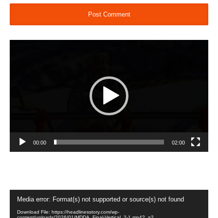
Video
Player
00:00
02:00
Video
Media error: Format(s) not supported or source(s) not found
Player
Download File: https://headlinesstory.com/wp-
content/uploads/2026/01/MDDA_Final-Vertical_2-1.mp4?_=2