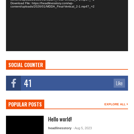
Download File: https://headlinesstory.com/wp-
content/uploads/2026/01/MDDA_Final-Vertical_2-1.mp4?_=2
SOCIAL COUNTER
41
Like
POPULAR POSTS
EXPLORE ALL
Hello world!
headlinesstory
- Aug 5, 2023