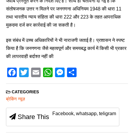
जवाब प्रस्तुत करने के निर्देश दिए हैं। साथ ही चेतावनी दी गई है कि
संतोषजनक उत्तर न मिलने पर जनगणना अधिनियम 1948 की धारा 11
तथा भारतीय न्याय संहिता की धारा 222 और 223 के तहत आपराधिक
मुकदमा दर्ज कर कार्रवाई की जा सकती है।
इस संबंध में उच्च अधिकारियों ने भी नाराजगी जताई है। प्रशासन ने स्पष्ट
किया है कि जनगणना जैसे महत्वपूर्ण और समयबद्ध कार्य में किसी भी प्रकार
की लापरवाही बर्दाश्त नहीं की
F
T
E
W
M
S
a
wi
m
h
e
h
c
tt
ail
at
ss
ar
CATEGORIES
e
er
s
e
e
ब्रेकिंग न्यूज़
b
A
n
Facebook, whatsapp, teligram
Share This
o
p
g
o
p
er