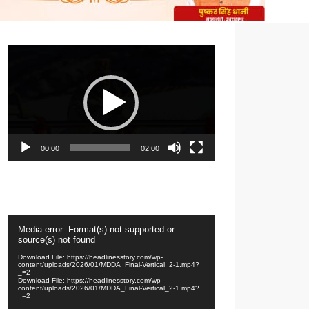
Video
Player
00:00
02:00
Video
Media error: Format(s) not supported or
Player
source(s) not found
Download File: https://headlinesstory.com/wp-
content/uploads/2026/01/MDDA_Final-Vertical_2-1.mp4?
_=2
Download File: https://headlinesstory.com/wp-
content/uploads/2026/01/MDDA_Final-Vertical_2-1.mp4?
_=2