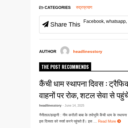
c
tt
ail
at
ss
ar
रुद्रप्रयाग
CATEGORIES
e
er
s
e
e
Facebook, whatsapp, 
b
A
n
Share This
o
p
g
o
p
er
k
AUTHOR
headlinesstory
THE POST RECOMMENDS
कैंची धाम स्थापना दिवस : ट्रैफिक
वाहनों पर रोक, शटल सेवा से पहुंचें
headlinesstory
- June 14, 2025
नैनीताल/हल्द्वानी : नीम करौली बाबा के तपोभूमि कैंची धाम के स्थापन
इस दिव्यता को स्पर्श करने पहुंचते हैं। इस ...
Read More