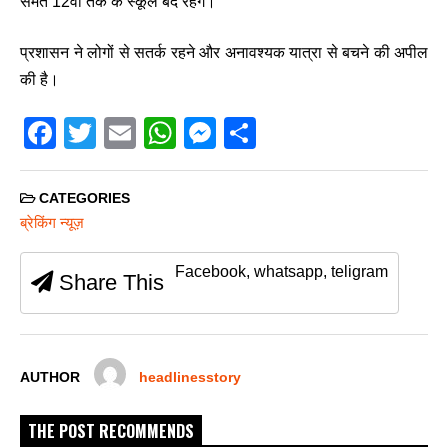
समेत 12वीं तक के स्कूल बंद रहेंगे।
प्रशासन ने लोगों से सतर्क रहने और अनावश्यक यात्रा से बचने की अपील
की है।
F
T
E
W
M
S
a
wi
m
h
e
h
c
tt
ail
at
ss
ar
CATEGORIES
e
er
s
e
e
ब्रेकिंग न्यूज़
b
A
n
Facebook, whatsapp, teligram
Share This
o
p
g
o
p
er
k
AUTHOR
headlinesstory
THE POST RECOMMENDS