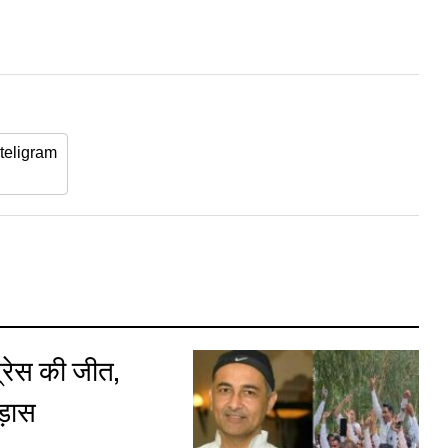
teligram
ंग्रेस की जीत,
भड़ास