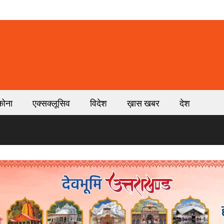
कोना
एक्सक्लूसिव
विदेश
ख़ास खबर
देश