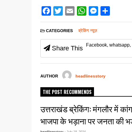
F
T
E
W
M
S
a
wi
m
h
e
h
c
tt
ail
at
ss
ar
ब्रेकिंग न्यूज़
CATEGORIES
e
er
s
e
e
Facebook, whatsapp, 
b
A
n
Share This
o
p
g
o
p
er
k
AUTHOR
headlinesstory
THE POST RECOMMENDS
उत्तराखंड ब्रेकिंग: मंगलौर में का
भाजपा के भड़ाना पर जनता की 
headlinesstory
- July 18, 2024