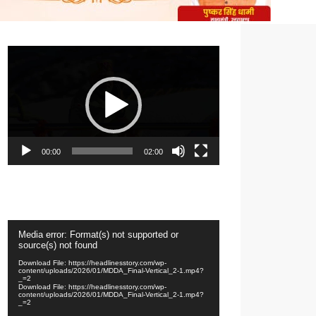
Video
Player
00:00
02:00
Video
Media error: Format(s) not supported or
Player
source(s) not found
Download File: https://headlinesstory.com/wp-
content/uploads/2026/01/MDDA_Final-Vertical_2-1.mp4?
_=2
Download File: https://headlinesstory.com/wp-
content/uploads/2026/01/MDDA_Final-Vertical_2-1.mp4?
_=2