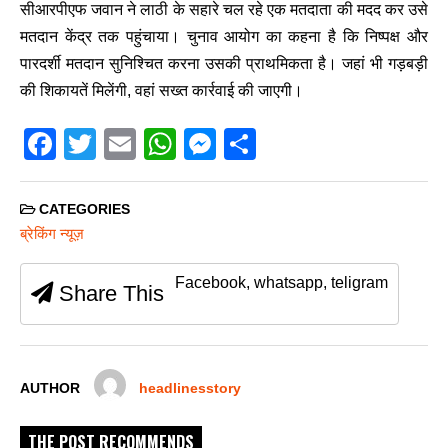
सीआरपीएफ जवान ने लाठी के सहारे चल रहे एक मतदाता की मदद कर उसे
मतदान केंद्र तक पहुंचाया। चुनाव आयोग का कहना है कि निष्पक्ष और
पारदर्शी मतदान सुनिश्चित करना उसकी प्राथमिकता है। जहां भी गड़बड़ी
की शिकायतें मिलेंगी, वहां सख्त कार्रवाई की जाएगी।
F
T
E
W
M
S
a
wi
m
h
e
h
c
tt
ail
at
ss
ar
CATEGORIES
e
er
s
e
e
ब्रेकिंग न्यूज़
b
A
n
Facebook, whatsapp, teligram
Share This
o
p
g
o
p
er
k
AUTHOR
headlinesstory
THE POST RECOMMENDS