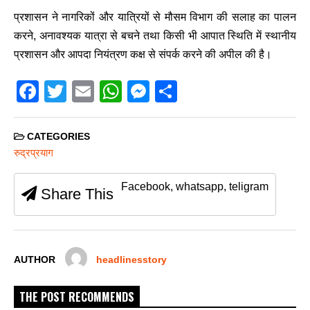
प्रशासन ने नागरिकों और यात्रियों से मौसम विभाग की सलाह का पालन
करने, अनावश्यक यात्रा से बचने तथा किसी भी आपात स्थिति में स्थानीय
प्रशासन और आपदा नियंत्रण कक्ष से संपर्क करने की अपील की है।
F
T
E
W
M
S
a
wi
m
h
e
h
c
tt
ail
at
ss
ar
CATEGORIES
e
er
s
e
e
रुद्रप्रयाग
b
A
n
Facebook, whatsapp, teligram
Share This
o
p
g
o
p
er
k
AUTHOR
headlinesstory
THE POST RECOMMENDS