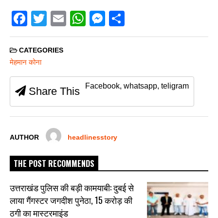
F
T
E
W
M
S
a
wi
m
h
e
h
c
tt
ail
at
ss
ar
CATEGORIES
e
er
s
e
e
मेहमान कोना
b
A
n
Facebook, whatsapp, teligram
Share This
o
p
g
o
p
er
k
AUTHOR
headlinesstory
THE POST RECOMMENDS
उत्तराखंड पुलिस की बड़ी कामयाबी: दुबई से
लाया गैंगस्टर जगदीश पुनेठा, 15 करोड़ की
ठगी का मास्टरमाइंड