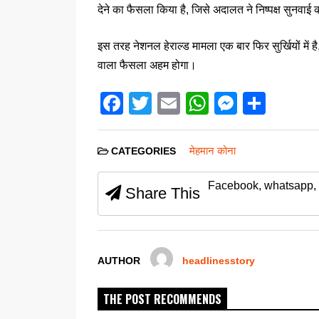
देने का फैसला किया है, जिसे अदालत ने निष्पक्ष सुनवाई 
इस तरह नेशनल हेराल्ड मामला एक बार फिर सुर्खियों म
वाला फैसला अहम होगा।
F
T
E
W
M
S
a
wi
m
h
e
h
c
tt
ail
at
ss
ar
मेहमान कोना
CATEGORIES
e
er
s
e
e
Facebook, whatsapp, 
b
A
n
Share This
o
p
g
o
p
er
k
AUTHOR
headlinesstory
THE POST RECOMMENDS