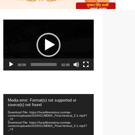
Video
Player
00:00
02:00
Video
Media error: Format(s) not supported or
Player
source(s) not found
Download File: https://headlinesstory.com/wp-
content/uploads/2026/01/MDDA_Final-Vertical_2-1.mp4?
_=2
Download File: https://headlinesstory.com/wp-
content/uploads/2026/01/MDDA_Final-Vertical_2-1.mp4?
_=2