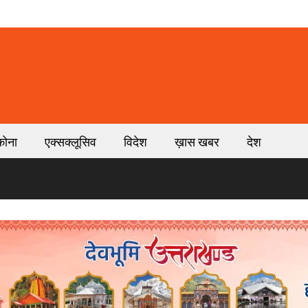
कोना
एक्सक्लूसिव
विदेश
ख़ास खबर
देश