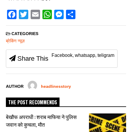
F
T
E
W
M
S
a
wi
m
h
e
h
c
tt
ail
at
ss
ar
CATEGORIES
e
er
s
e
e
ब्रेकिंग न्यूज़
b
A
n
Facebook, whatsapp, teligram
Share This
o
p
g
o
p
er
k
AUTHOR
headlinesstory
THE POST RECOMMENDS
बेखौफ अपराधी : शराब माफिया ने पुलिस
जवान को कुचला, मौत