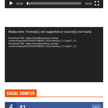
00:00
02:00
Video
Media error: Format(s) not supported or source(s) not found
Player
Download File: https://headlinesstory.com/wp-
content/uploads/2026/01/MDDA_Final-Vertical_2-1.mp4?_=2
Download File: https://headlinesstory.com/wp-
content/uploads/2026/01/MDDA_Final-Vertical_2-1.mp4?_=2
SOCIAL COUNTER
41