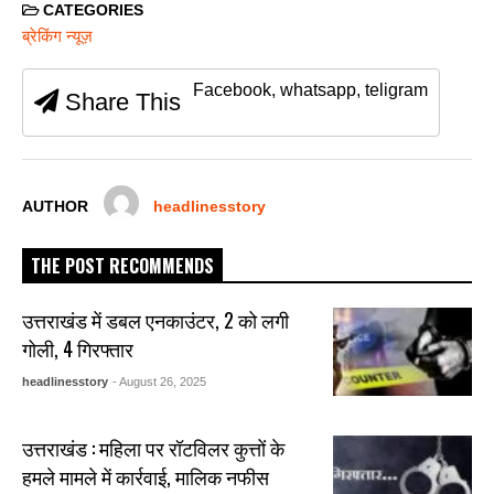
c
tt
ail
at
ss
ar
CATEGORIES
e
er
s
e
e
ब्रेकिंग न्यूज़
b
A
n
Facebook, whatsapp, teligram
Share This
o
p
g
o
p
er
k
AUTHOR
headlinesstory
THE POST RECOMMENDS
उत्तराखंड में डबल एनकाउंटर, 2 को लगी
गोली, 4 गिरफ्तार
headlinesstory
- August 26, 2025
उत्तराखंड : महिला पर रॉटविलर कुत्तों के
हमले मामले में कार्रवाई, मालिक नफीस