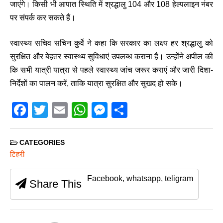
जाएंगे। किसी भी आपात स्थिति में श्रद्धालु 104 और 108 हेल्पलाइन नंबर
पर संपर्क कर सकते हैं।
स्वास्थ्य सचिव सचिन कुर्वे ने कहा कि सरकार का लक्ष्य हर श्रद्धालु को
सुरक्षित और बेहतर स्वास्थ्य सुविधाएं उपलब्ध कराना है। उन्होंने अपील की
कि सभी यात्री यात्रा से पहले स्वास्थ्य जांच जरूर कराएं और जारी दिशा-
निर्देशों का पालन करें, ताकि यात्रा सुरक्षित और सुखद हो सके।
F
T
E
W
M
S
a
wi
m
h
e
h
c
tt
ail
at
ss
ar
CATEGORIES
e
er
s
e
e
टिहरी
b
A
n
Facebook, whatsapp, teligram
Share This
o
p
g
o
p
er
k