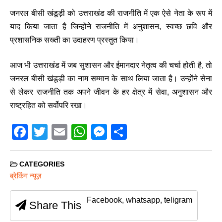
जनरल बीसी खंडूड़ी को उत्तराखंड की राजनीति में एक ऐसे नेता के रूप में
याद किया जाता है जिन्होंने राजनीति में अनुशासन, स्वच्छ छवि और
प्रशासनिक सख्ती का उदाहरण प्रस्तुत किया।
आज भी उत्तराखंड में जब सुशासन और ईमानदार नेतृत्व की चर्चा होती है, तो
जनरल बीसी खंडूड़ी का नाम सम्मान के साथ लिया जाता है। उन्होंने सेना
से लेकर राजनीति तक अपने जीवन के हर क्षेत्र में सेवा, अनुशासन और
राष्ट्रहित को सर्वोपरि रखा।
F
T
E
W
M
S
a
wi
m
h
e
h
c
tt
ail
at
ss
ar
CATEGORIES
e
er
s
e
e
ब्रेकिंग न्यूज़
b
A
n
Facebook, whatsapp, teligram
Share This
o
p
g