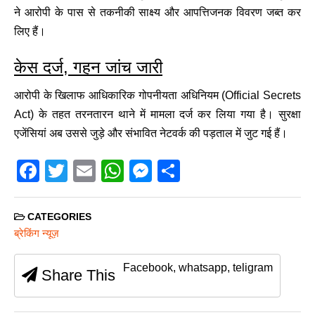
ने आरोपी के पास से तकनीकी साक्ष्य और आपत्तिजनक विवरण जब्त कर
लिए हैं।
केस दर्ज, गहन जांच जारी
आरोपी के खिलाफ आधिकारिक गोपनीयता अधिनियम (Official Secrets
Act) के तहत तरनतारन थाने में मामला दर्ज कर लिया गया है। सुरक्षा
एजेंसियां अब उससे जुड़े और संभावित नेटवर्क की पड़ताल में जुट गई हैं।
F
T
E
W
M
S
a
wi
m
h
e
h
c
tt
ail
at
ss
ar
CATEGORIES
e
er
s
e
e
ब्रेकिंग न्यूज़
b
A
n
Facebook, whatsapp, teligram
Share This
o
p
g
o
p
er