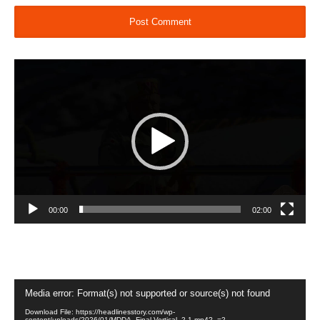
Video
Player
00:00
02:00
Video
Media error: Format(s) not supported or source(s) not found
Player
Download File: https://headlinesstory.com/wp-
content/uploads/2026/01/MDDA_Final-Vertical_2-1.mp4?_=2