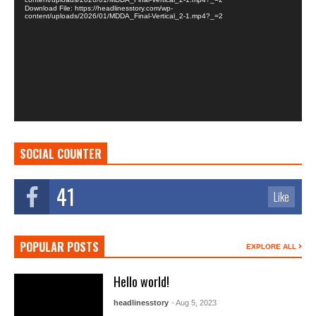
Download File: https://headlinesstory.com/wp-
content/uploads/2026/01/MDDA_Final-Vertical_2-1.mp4?_=2
SOCIAL COUNTER
41
Like
POPULAR POSTS
EXPLORE ALL
Hello world!
headlinesstory
- Aug 5, 2023