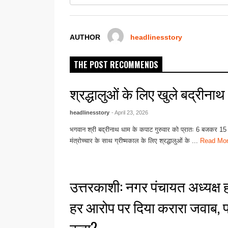
o
p
g
o
p
er
k
AUTHOR
headlinesstory
THE POST RECOMMENDS
श्रद्धालुओं के लिए खुले बद्रीना
headlinesstory
- April 23, 2026
भगवान श्री बद्रीनाथ धाम के कपाट गुरुवार को प्रातः 6 बजकर 1
मंत्रोच्चार के साथ ग्रीष्मकाल के लिए श्रद्धालुओं के ...
Read Mo
उत्तरकाशी: नगर पंचायत अध्यक्ष ह
हर आरोप पर दिया करारा जवाब, पढ़ें
कहा?