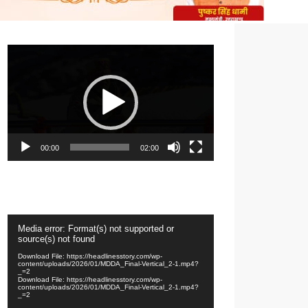
Video
Player
00:00
02:00
Video
Media error: Format(s) not supported or
Player
source(s) not found
Download File: https://headlinesstory.com/wp-
content/uploads/2026/01/MDDA_Final-Vertical_2-1.mp4?
_=2
Download File: https://headlinesstory.com/wp-
content/uploads/2026/01/MDDA_Final-Vertical_2-1.mp4?
_=2