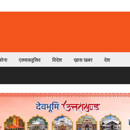
कोना
एक्सक्लूसिव
विदेश
ख़ास खबर
देश