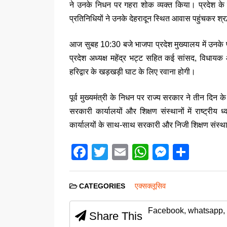
ने उनके निधन पर गहरा शोक व्यक्त किया। प्रदेश के 
प्रतिनिधियों ने उनके देहरादून स्थित आवास पहुंचकर श्रद
आज सुबह 10:30 बजे भाजपा प्रदेश मुख्यालय में उनके पार
प्रदेश अध्यक्ष
महेंद्र भट्ट
सहित कई सांसद, विधायक और प
हरिद्वार के खड़खड़ी घाट के लिए रवाना होगी।
पूर्व मुख्यमंत्री के निधन पर राज्य सरकार ने तीन दि
सरकारी कार्यालयों और शिक्षण संस्थानों में राष्ट्री
कार्यालयों के साथ-साथ सरकारी और निजी शिक्षण संस्थानो
F
T
E
W
M
S
a
wi
m
h
e
h
c
tt
ail
at
ss
ar
एक्सक्लूसिव
CATEGORIES
e
er
s
e
e
Facebook, whatsapp, 
b
A
n
Share This