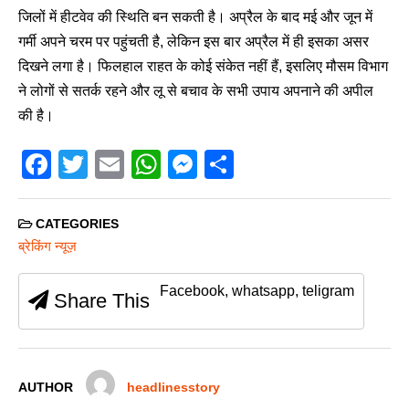
जिलों में हीटवेव की स्थिति बन सकती है। अप्रैल के बाद मई और जून में
गर्मी अपने चरम पर पहुंचती है, लेकिन इस बार अप्रैल में ही इसका असर
दिखने लगा है। फिलहाल राहत के कोई संकेत नहीं हैं, इसलिए मौसम विभाग
ने लोगों से सतर्क रहने और लू से बचाव के सभी उपाय अपनाने की अपील
की है।
F
T
E
W
M
S
a
wi
m
h
e
h
c
tt
ail
at
ss
ar
CATEGORIES
e
er
s
e
e
ब्रेकिंग न्यूज़
b
A
n
Facebook, whatsapp, teligram
Share This
o
p
g
o
p
er
k
AUTHOR
headlinesstory