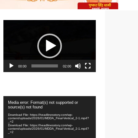
Video
Player
00:00
02:00
Video
Media error: Format(s) not supported or
Player
source(s) not found
Download File: https://headlinesstory.com/wp-
content/uploads/2026/01/MDDA_Final-Vertical_2-1.mp4?
_=2
Download File: https://headlinesstory.com/wp-
content/uploads/2026/01/MDDA_Final-Vertical_2-1.mp4?
_=2