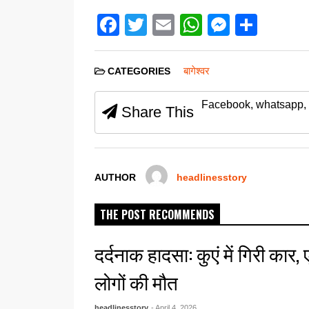
F
T
E
W
M
S
a
wi
m
h
e
h
c
tt
ail
at
ss
ar
बागेश्वर
CATEGORIES
e
er
s
e
e
Facebook, whatsapp, 
b
A
n
Share This
o
p
g
o
p
er
k
AUTHOR
headlinesstory
THE POST RECOMMENDS
दर्दनाक हादसा: कुएं में गिरी कार,
लोगों की मौत
headlinesstory
- April 4, 2026