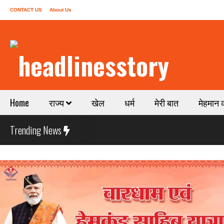
CONTACT US
About Us
Home
राज्य
खेल
धर्म
मेरी बात
मेहमान 
Trending News
तीलू
धर्म