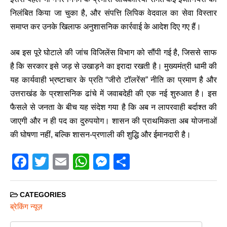
निलंबित किया जा चुका है, और संपत्ति लिपिक वेदवाल का सेवा विस्तार
समाप्त कर उनके खिलाफ अनुशासनिक कार्रवाई के आदेश दिए गए हैं।
अब इस पूरे घोटाले की जांच विजिलेंस विभाग को सौंपी गई है, जिससे साफ
है कि सरकार इसे जड़ से उखाड़ने का इरादा रखती है। मुख्यमंत्री धामी की
यह कार्यवाही भ्रष्टाचार के प्रति “जीरो टॉलरेंस” नीति का प्रमाण है और
उत्तराखंड के प्रशासनिक ढांचे में जवाबदेही की एक नई शुरुआत है। इस
फैसले से जनता के बीच यह संदेश गया है कि अब न लापरवाही बर्दाश्त की
जाएगी और न ही पद का दुरुपयोग। शासन की प्राथमिकता अब योजनाओं
की घोषणा नहीं, बल्कि शासन-प्रणाली की शुद्धि और ईमानदारी है।
F
T
E
W
M
S
a
wi
m
h
e
h
c
tt
ail
at
ss
ar
CATEGORIES
e
er
s
e
e
ब्रेकिंग न्यूज़
b
A
n