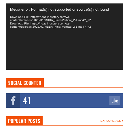
Video
Media error: Format(s) not supported or source(s) not found
Player
Download File: https://headlinesstory.com/wp-
content/uploads/2026/01/MDDA_Final-Vertical_2-1.mp4?_=2
Download File: https://headlinesstory.com/wp-
content/uploads/2026/01/MDDA_Final-Vertical_2-1.mp4?_=2
SOCIAL COUNTER
41
Like
POPULAR POSTS
EXPLORE ALL