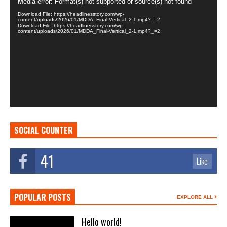
Media error: Format(s) not supported or source(s) not found
Player
Download File: https://headlinesstory.com/wp-
content/uploads/2026/01/MDDA_Final-Vertical_2-1.mp4?_=2
Download File: https://headlinesstory.com/wp-
content/uploads/2026/01/MDDA_Final-Vertical_2-1.mp4?_=2
SOCIAL COUNTER
41
Like
POPULAR POSTS
EXPLORE ALL
Hello world!