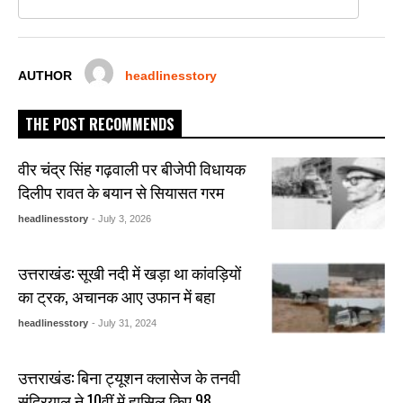
o
p
g
o
p
er
k
AUTHOR
headlinesstory
THE POST RECOMMENDS
वीर चंद्र सिंह गढ़वाली पर बीजेपी विधायक
दिलीप रावत के बयान से सियासत गरम
headlinesstory
- July 3, 2026
उत्तराखंड: सूखी नदी में खड़ा था कांवड़ियों
का ट्रक, अचानक आए उफान में बहा
headlinesstory
- July 31, 2024
उत्तराखंड: बिना ट्यूशन क्लासेज के तनवी
सुंद्रियाल ने 10वीं में हासिल किए 98