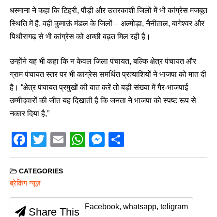
धस्माना ने कहा कि टिहरी, पौड़ी और उत्तरकाशी जिलों में भी कांग्रेस मजबूत
स्थिति में है, वहीं कुमाऊं मंडल के जिलों – अल्मोड़ा, नैनीताल, बागेश्वर और
पिथौरागढ़ से भी कांग्रेस को अच्छी बढ़त मिल रही है।
उन्होंने यह भी कहा कि न केवल जिला पंचायत, बल्कि क्षेत्र पंचायत और
ग्राम पंचायत स्तर पर भी कांग्रेस समर्थित प्रत्याशियों ने भाजपा को मात दी
है। “क्षेत्र पंचायत प्रमुखों की बात करें तो बड़ी संख्या में गैर-भाजपाई
उम्मीदवारों की जीत यह दिखाती है कि जनता ने भाजपा को स्पष्ट रूप से
नकार दिया है,”
F
T
E
W
M
S
a
wi
m
h
e
h
c
tt
ail
at
ss
ar
CATEGORIES
e
er
s
e
e
ब्रेकिंग न्यूज़
b
A
n
Facebook, whatsapp, teligram
Share This