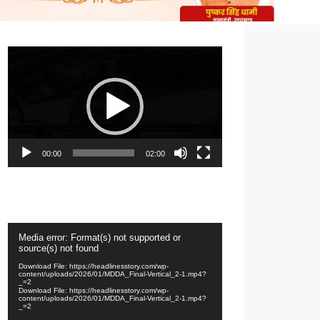
Video
Player
00:00
02:00
Video
Media error: Format(s) not supported or
Player
source(s) not found
Download File: https://headlinesstory.com/wp-
content/uploads/2026/01/MDDA_Final-Vertical_2-1.mp4?
_=2
Download File: https://headlinesstory.com/wp-
content/uploads/2026/01/MDDA_Final-Vertical_2-1.mp4?
_=2