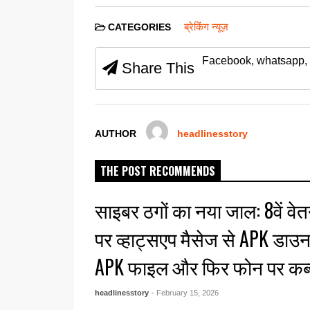
a
wi
m
h
e
h
c
tt
ail
at
ss
ar
ब्रेकिंग न्यूज़
CATEGORIES
e
er
s
e
e
Facebook, whatsapp, 
b
A
n
Share This
o
p
g
o
p
er
k
AUTHOR
headlinesstory
THE POST RECOMMENDS
साइबर ठगों का नया जाल: 8वें व
पर व्हाट्सएप मैसेज से APK डाउ
APK फाइल और फिर फोन पर कब
headlinesstory
- February 15, 2026