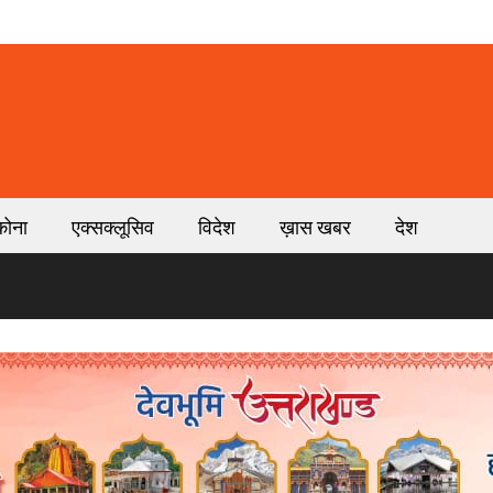
कोना
एक्सक्लूसिव
विदेश
ख़ास खबर
देश