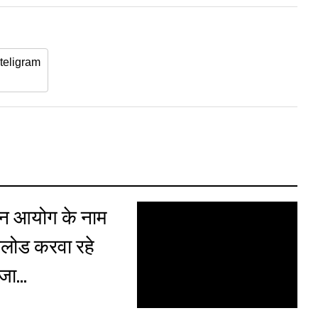
teligram
ेतन आयोग के नाम
नलोड करवा रहे
्जा…