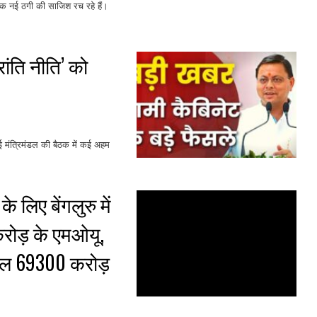
 एक नई ठगी की साजिश रच रहे हैं।
ांति नीति’ को
 हुई मंत्रिमंडल की बैठक में कई अहम
े लिए बेंगलुरु में
रोड़ के एमओयू,
ुल 69300 करोड़