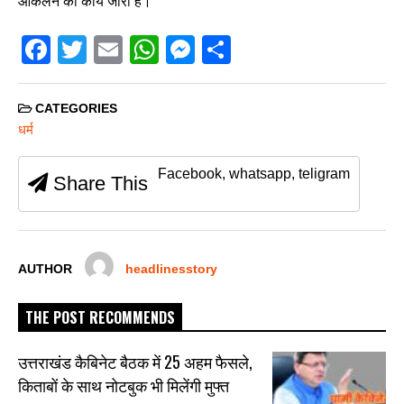
आकलन का कार्य जारी है।
F
T
E
W
M
S
a
wi
m
h
e
h
c
tt
ail
at
ss
ar
CATEGORIES
e
er
s
e
e
धर्म
b
A
n
Facebook, whatsapp, teligram
Share This
o
p
g
o
p
er
k
AUTHOR
headlinesstory
THE POST RECOMMENDS
उत्तराखंड कैबिनेट बैठक में 25 अहम फैसले,
किताबों के साथ नोटबुक भी मिलेंगी मुफ्त