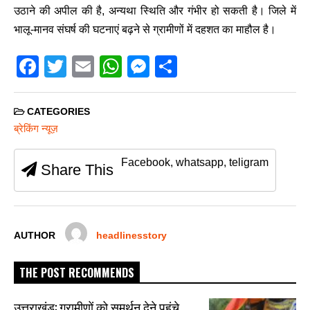
उठाने की अपील की है, अन्यथा स्थिति और गंभीर हो सकती है। जिले में
भालू-मानव संघर्ष की घटनाएं बढ़ने से ग्रामीणों में दहशत का माहौल है।
F
T
E
W
M
S
a
wi
m
h
e
h
c
tt
ail
at
ss
ar
CATEGORIES
e
er
s
e
e
ब्रेकिंग न्यूज़
b
A
n
Facebook, whatsapp, teligram
Share This
o
p
g
o
p
er
k
AUTHOR
headlinesstory
THE POST RECOMMENDS
उत्तराखंड: ग्रामीणों को समर्थन देने पहुंचे