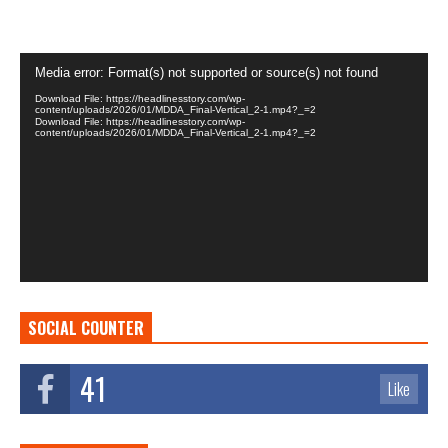
Video
Media error: Format(s) not supported or source(s) not found
Player
Download File: https://headlinesstory.com/wp-
content/uploads/2026/01/MDDA_Final-Vertical_2-1.mp4?_=2
Download File: https://headlinesstory.com/wp-
content/uploads/2026/01/MDDA_Final-Vertical_2-1.mp4?_=2
SOCIAL COUNTER
41
Like