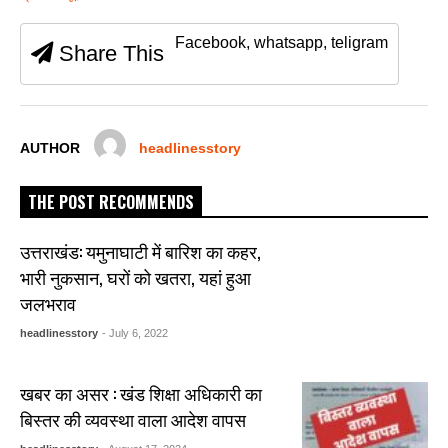
e
er
s
e
e
b
A
n
Facebook, whatsapp, teligram
Share This
o
p
g
o
p
er
k
AUTHOR
headlinesstory
THE POST RECOMMENDS
उत्तराखंड: यमुनाघाटी में बारिश का कहर,
भारी नुकसान, घरों को खतरा, यहां हुआ
जलभराव
headlinesstory
- July 6, 2022
खबर का असर : खंड शिक्षा अधिकारी का
बिस्तर की व्यवस्था वाला आदेश वापस