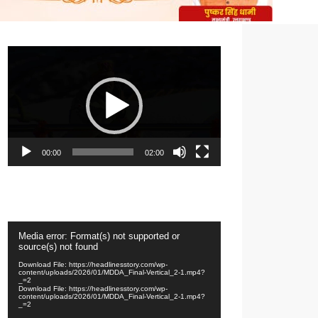
Video
Player
00:00
02:00
Video
Media error: Format(s) not supported or
Player
source(s) not found
Download File: https://headlinesstory.com/wp-
content/uploads/2026/01/MDDA_Final-Vertical_2-1.mp4?
_=2
Download File: https://headlinesstory.com/wp-
content/uploads/2026/01/MDDA_Final-Vertical_2-1.mp4?
_=2