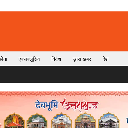
कोना
एक्सक्लूसिव
विदेश
ख़ास खबर
देश