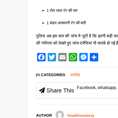
1 रोल लाल रंग की तार
1 बंडल आसमानी रंग की बत्ती
पुलिस अब इस बात की जांच में जुटी है कि इतनी बड़ी मात
की गंभीरता को देखते हुए जांच एजेंसियां भी सतर्क हो गई ह
F
T
E
W
M
S
a
wi
m
h
e
h
c
tt
ail
at
ss
ar
अल्मोड़
CATEGORIES
e
er
s
e
e
Facebook, whatsapp, 
b
A
n
Share This
o
p
g
o
p
er
k
AUTHOR
headlinesstory