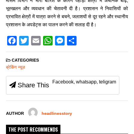
मौसम विभाग ने भारी बारिश के कारण पहाड़ी क्षेत्रों में अचानक बाढ़,
भूस्खलन और व्यवधान की चेतावनी दी है। प्रशासन ने निवासियों को
प्रभावित क्षेत्रों में यात्रा करने से बचने, जलाशयों से दूर रहने और स्थानीय
प्रशासन के अपडेट्स का पालन करने की सलाह दी है।
F
T
E
W
M
S
a
wi
m
h
e
h
c
tt
ail
at
ss
ar
CATEGORIES
e
er
s
e
e
ब्रेकिंग न्यूज़
b
A
n
Facebook, whatsapp, teligram
Share This
o
p
g
o
p
er
k
AUTHOR
headlinesstory
THE POST RECOMMENDS