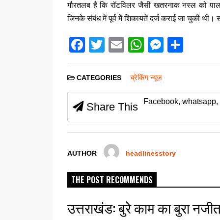
गौरतलब है कि रॉटविलर जैसी खतरनाक नस्ल को पालना कई
जिनके संबंध में पूर्व में शिकायतें दर्ज कराई जा चुकी थीं।
F
T
E
W
M
S
a
wi
m
h
e
h
c
tt
ail
at
ss
ar
ब्रेकिंग न्यूज़
CATEGORIES
e
er
s
e
e
Facebook, whatsapp, 
b
A
n
Share This
o
p
g
o
p
er
k
AUTHOR
headlinesstory
THE POST RECOMMENDS
उत्तराखंड: बुरे काम का बुरा नजीता