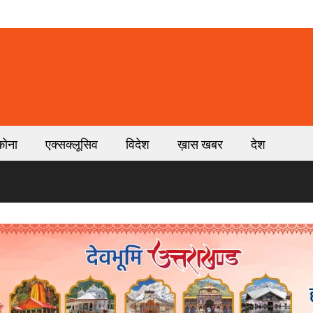
कोना
एक्सक्लूसिव
विदेश
ख़ास खबर
देश
ब