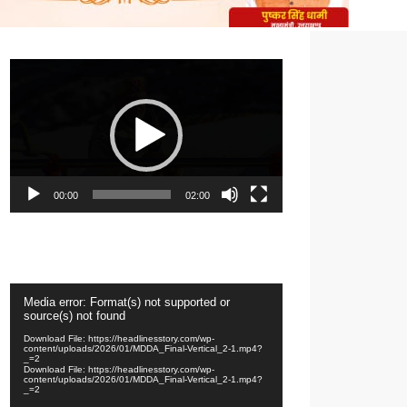
Video
Player
00:00
02:00
Video
Media error: Format(s) not supported or
Player
source(s) not found
Download File: https://headlinesstory.com/wp-
content/uploads/2026/01/MDDA_Final-Vertical_2-1.mp4?
_=2
Download File: https://headlinesstory.com/wp-
content/uploads/2026/01/MDDA_Final-Vertical_2-1.mp4?
_=2