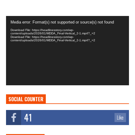
Video
Media error: Format(s) not supported or source(s) not found
Player
Download File: https://headlinesstory.com/wp-
content/uploads/2026/01/MDDA_Final-Vertical_2-1.mp4?_=2
Download File: https://headlinesstory.com/wp-
content/uploads/2026/01/MDDA_Final-Vertical_2-1.mp4?_=2
SOCIAL COUNTER
41
Like