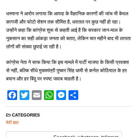
धस्माना ने आरोप लगाया कि आपदा के वैज्ञानिक कारणों की जांच भी केवल
कागजी और फोटो सेशन तक सीमित है, धरातल पर कुछ नहीं हो रहा।
उन्होंने कहा कि कांग्रेस शुरू से कहती आई है कि सरकार जान-माल के
नुकसान का सही आंकड़ा जनता को बताए, लेकिन चार महीने बाद भी लापता
लोगों की संख्या छुपाई जा रही है।
कांग्रेस नेता ने साफ किया कि इस मामले में पार्टी भाजपा के किसी प्रवक्ता
से नहीं, बल्कि सीधे मुख्यमंत्री पुष्कर सिंह धामी से कर्नल कोठियाल के हर
बयान और हर बिंदु पर स्पष्ट जवाब चाहती है।
F
T
E
W
M
S
a
wi
m
h
e
h
c
tt
ail
at
ss
ar
CATEGORIES
e
er
s
e
e
मेरी बात
b
A
n