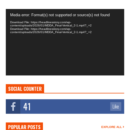
Video
Media error: Format(s) not supported or source(s) not found
Player
Download File: https://headlinesstory.com/wp-
content/uploads/2026/01/MDDA_Final-Vertical_2-1.mp4?_=2
Download File: https://headlinesstory.com/wp-
content/uploads/2026/01/MDDA_Final-Vertical_2-1.mp4?_=2
SOCIAL COUNTER
41
Like
POPULAR POSTS
EXPLORE ALL