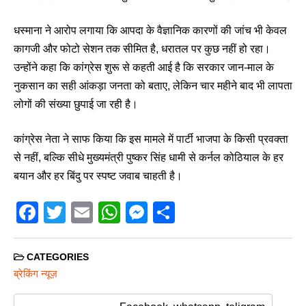
धस्माना ने आरोप लगाया कि आपदा के वैज्ञानिक कारणों की जांच भी केवल
कागजी और फोटो सेशन तक सीमित है, धरातल पर कुछ नहीं हो रहा।
उन्होंने कहा कि कांग्रेस शुरू से कहती आई है कि सरकार जान-माल के
नुकसान का सही आंकड़ा जनता को बताए, लेकिन चार महीने बाद भी लापता
लोगों की संख्या छुपाई जा रही है।
कांग्रेस नेता ने साफ किया कि इस मामले में पार्टी भाजपा के किसी प्रवक्ता
से नहीं, बल्कि सीधे मुख्यमंत्री पुष्कर सिंह धामी से कर्नल कोठियाल के हर
बयान और हर बिंदु पर स्पष्ट जवाब चाहती है।
F
T
E
W
M
S
a
wi
m
h
e
h
c
tt
ail
at
ss
ar
CATEGORIES
e
er
s
e
e
ब्रेकिंग न्यूज़
b
A
n