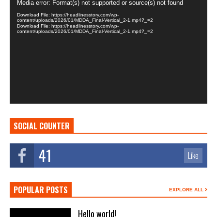
Media error: Format(s) not supported or source(s) not found
Player
Download File: https://headlinesstory.com/wp-
content/uploads/2026/01/MDDA_Final-Vertical_2-1.mp4?_=2
Download File: https://headlinesstory.com/wp-
content/uploads/2026/01/MDDA_Final-Vertical_2-1.mp4?_=2
SOCIAL COUNTER
41
Like
POPULAR POSTS
EXPLORE ALL
Hello world!