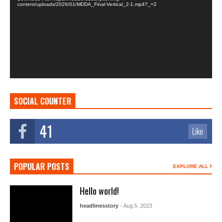
content/uploads/2026/01/MDDA_Final-Vertical_2-1.mp4?_=2
SOCIAL COUNTER
41
Like
POPULAR POSTS
EXPLORE ALL
Hello world!
headlinesstory
- Aug 5, 2023