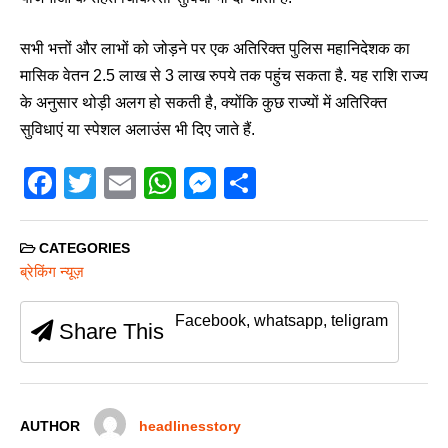
सभी भत्तों और लाभों को जोड़ने पर एक अतिरिक्त पुलिस महानिदेशक का
मासिक वेतन 2.5 लाख से 3 लाख रुपये तक पहुंच सकता है. यह राशि राज्य
के अनुसार थोड़ी अलग हो सकती है, क्योंकि कुछ राज्यों में अतिरिक्त
सुविधाएं या स्पेशल अलाउंस भी दिए जाते हैं.
F
T
E
W
M
S
a
wi
m
h
e
h
c
tt
ail
at
ss
ar
CATEGORIES
e
er
s
e
e
ब्रेकिंग न्यूज़
b
A
n
Facebook, whatsapp, teligram
Share This
o
p
g
o
p
er
k
AUTHOR
headlinesstory